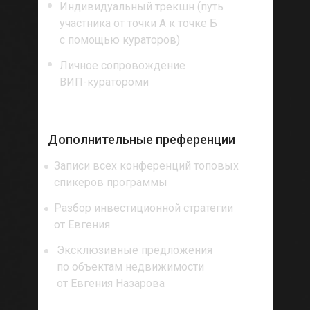
Индивидуальный трекшн (путь
участника от точки А к точке Б
с помощью кураторов)
Личное сопровождение
ВИП-куратороми
Дополнительные преференции
Записи всех конференций топовых
спикеров программы
Разбор инвестиционной стратегии
от Евгения
Эксклюзивные предложения
по объектам недвижимости
от Евгения Назарова