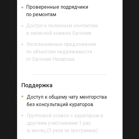
Проверенные подрядчики
по ремонтам
Доступ к полезным контактам
в записной книжке Евгения
Эксклюзивные предложения
по объектам недвижимости
от Евгения Назарова
Поддержка
Доступ к общему чату менторства
без консультаций кураторов
Групповой созвон с куратором и
другими участниками 1 раз
в месяц (3 раза за программу)