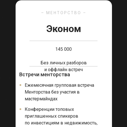
ТАРИФЫ
– МЕНТОРСТВО –
Эконом
Онлайн-конференции в Zoom
Формат — для тех, кто не может
145 000
посетить оффлайн мероприятия
Без личных разборов
и оффлайн встреч
Встречи менторства
Ежемесячная групповая встреча
Менторства без участия в
Индивидуальный трекшн
мастермайндах
Сопровождение каждого участника до
Конференции топовых
результата с помощью специально
разработанной методики.
приглашенных спикеров
по инвестициям в недвижимость,