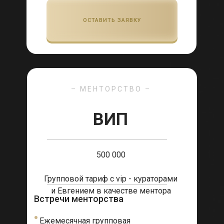
Понравилось то, что интересные люди были
приглашены,как спикеры. И в целом, то, что я
ОСТАВИТЬ ЗАЯВКУ
поучаствовал в таком мероприятии
трехмесячном, участвовал в группах в телеграме,
это очень ценно. Я читаю, слежу, впитываю эту
информацию. Для меня это очень ценно.
– МЕНТОРСТВО –
ВИП
500 000
Групповой тариф с vip - кураторами
и Евгением в качестве ментора
Встречи менторства
Ежемесячная групповая