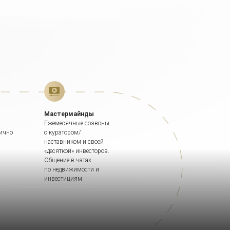
Мастермайнды
Ежемесячные созвоны
лично
с куратором/
наставником и своей
«десяткой» инвесторов.
Общение в чатах
по недвижимости и
инвестициям